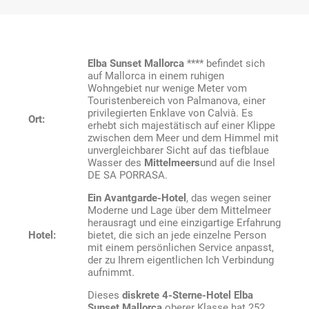
Elba Sunset Mallorca
****
befindet sich
auf Mallorca in einem ruhigen
Wohngebiet nur wenige Meter vom
Touristenbereich von Palmanova, einer
privilegierten Enklave von Calvià. Es
Ort:
erhebt sich majestätisch auf einer Klippe
zwischen dem Meer und dem Himmel mit
unvergleichbarer Sicht auf das tiefblaue
Wasser des
Mittelmeers
und auf die Insel
DE SA PORRASA.
Ein Avantgarde-Hotel
, das wegen seiner
Moderne und Lage über dem Mittelmeer
herausragt und eine einzigartige Erfahrung
Hotel:
bietet, die sich an jede einzelne Person
mit einem persönlichen Service anpasst,
der zu Ihrem eigentlichen Ich Verbindung
aufnimmt.
Dieses
diskrete 4-Sterne-Hotel Elba
Sunset Mallorca
oberer Klasse hat 252