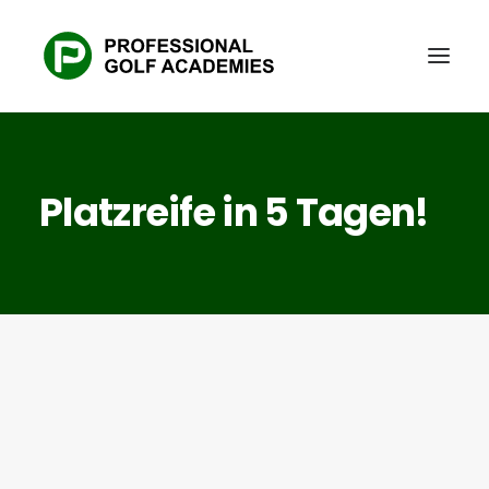
Platzreife in 5 Tagen!