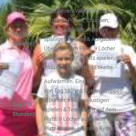
Aufwärmen. Wiederholung von
Tag 1 mit Putten, Chuppen,
Pitchen & Bunker, inklusive
Tag 2 (4
spaßigen Spielen & Aufgaben
Stunden):
Üben auf dem Platz. 9 Löcher
auf einem Par 3 Platz spielen,
inklusive Regeln und Etikette
Aufwärmen. Eine Wiederholung
von Tag 1&2 mit Putten, Chippen
& Bunker, inklusive lustigen
Tag 3 (4
Spielen & Tests Üben auf dem
Stunden):
Platz. 9 Löcher auf einem Par 3
Platz spielen, inklusive Regeln