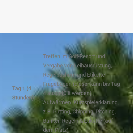
Treffen im Golf-Resort und
Vergabe von Leihausrüstung,
Regelbüchern und Etikette-
Fragebogen (dieser kann bis Tag
Tag 1 (4
4 ausgefüllt werden).
Stunden):
Aufwärmen. Kurzspielerklärung,
z.B. Putting, Chipping, Pitching,
Bunker. Regeln & Etikette (auf
dem Platz)