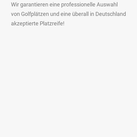
Wir garantieren eine professionelle Auswahl
von Golfplätzen und eine überall in Deutschland
akzeptierte Platzreife!